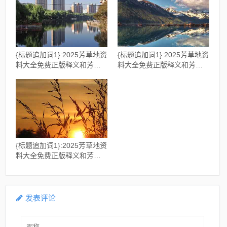
避虚假推广
骗的伎俩
{标题追加词1}:2025芳草地资
{标题追加词1}:2025芳草地资
料大全免费正版释义和芳草
料大全免费正版释义和芳草
地版资料免费大全全面释义
地版资料免费大全全面释义
权-关键解答、专家解读解释
权和警惕夸大其词宣传-全面
与落实​,规避误导的假宣传困
剖析、解释与落实
{标题追加词1}:2025芳草地资
料大全免费正版释义和芳草
地版资料免费大全全面释义
权-成果分析、专家解读解释
与落实,警惕虚假的假营销案
发表评论