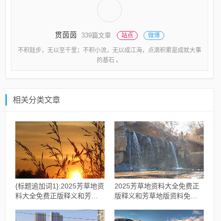
贯茵茵
339篇文章
站点
微博
不积跬步，无以至千里；不积小流，无以成江海，点滴积累是成就大事
的基石 。
相关分类文章
{标题追加词1}:2025芳草地资
2025芳草地资料大全免费正
料大全免费正版释义和芳草
版释义和芳草地版资料免费
地版资料免费大全全面释义
大全全面释义权透彻释义、
权社会释义、解释与落实-规
专家解析解释与落实​,抵制欺