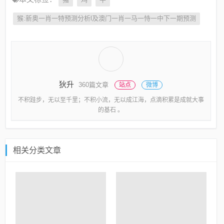
猴:新奥一肖一特预测分析l及澳门一肖一马一恃一中下一期预测
狄升
360篇文章
站点
微博
不积跬步，无以至千里；不积小流，无以成江海，点滴积累是成就大事
的基石 。
相关分类文章