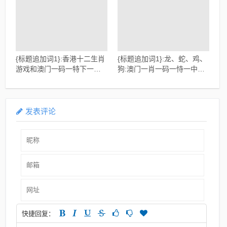
家解读解释与落实​
与落实​
{标题追加词1}:香港十二生肖
{标题追加词1}:龙、蛇、鸡、
游戏和澳门一码一特下一期
狗:澳门一肖一码一恃一中下
预测准不准:鸡、狗、牛、马,
一期预测这和新澳门天天精
小心虚假的陷阱-权威释义、
准大全谜语Ai奥香港的,留心
专家解读解释与落实​
欺诈诱导手段-全景解答、专
家解读解释与落实
发表评论
快捷回复：