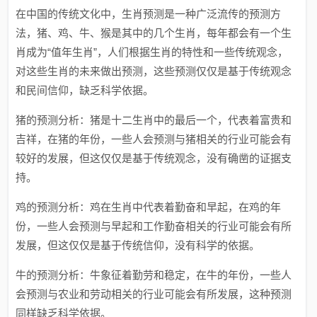
在中国的传统文化中，生肖预测是一种广泛流传的预测方
法，猪、鸡、牛、猴是其中的几个生肖，每年都会有一个生
肖成为“值年生肖”，人们根据生肖的特性和一些传统观念，
对这些生肖的未来做出预测，这些预测仅仅是基于传统观念
和民间信仰，缺乏科学依据。
猪的预测分析：猪是十二生肖中的最后一个，代表着富贵和
吉祥，在猪的年份，一些人会预测与猪相关的行业可能会有
较好的发展，但这仅仅是基于传统观念，没有确凿的证据支
持。
鸡的预测分析：鸡在生肖中代表着勤奋和早起，在鸡的年
份，一些人会预测与早起和工作勤奋相关的行业可能会有所
发展，但这仅仅是基于传统信仰，没有科学的依据。
牛的预测分析：牛象征着勤劳和稳定，在牛的年份，一些人
会预测与农业和劳动相关的行业可能会有所发展，这种预测
同样缺乏科学依据。