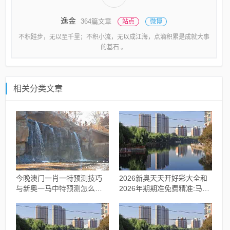
逸金
364篇文章
站点
微博
不积跬步，无以至千里；不积小流，无以成江海，点滴积累是成就大事
的基石 。
相关分类文章
今晚澳门一肖一特预测技巧
2026新奥天天开好彩大全和
与新奥一马中特预测怎么看:
2026年期期准免费精准:马、
鼠、马、龙、兔和规避迷惑
蛇、牛、猴和拒绝欺骗性承
的假象-条理释义、专家解析
诺-基础释义、专家解析解释
解释与落实​
与落实​