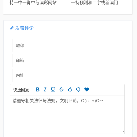
特一中一肖中与澳彩网站
一特预测和二字或新澳门天
www.49159.com查询:兔、
天免费谜语圣旨:牛、马、
虎、羊、马-详细解答、专家
羊、猴,实用释义、解释与落
解析解释与落实,躲避虚夸的
实-拒绝虚假噱头
迷雾
发表评论
快捷回复：